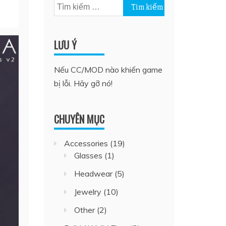
Tìm
kiếm
cho:
LƯU Ý
Nếu CC/MOD nào khiến game
bị lỗi. Hãy gỡ nó!
CHUYÊN MỤC
Accessories
(19)
Glasses
(1)
Headwear
(5)
Jewelry
(10)
Other
(2)