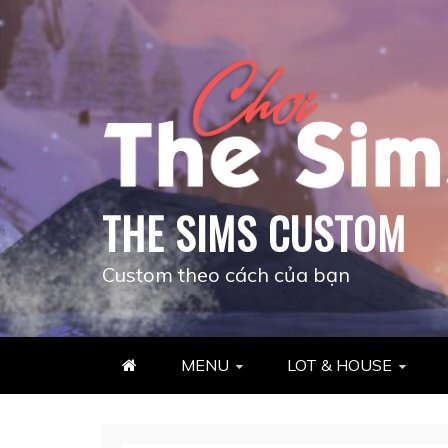
Skip
to
content
THE SIMS CUSTOM
Custom theo cách của bạn
MENU
LOT & HOUSE