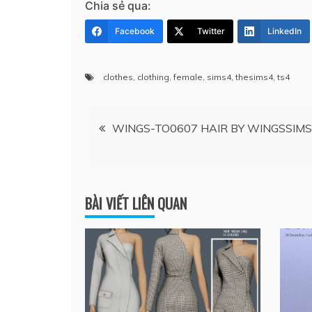
Chia sẻ qua:
Facebook
Twitter
LinkedIn
clothes
,
clothing
,
female
,
sims4
,
thesims4
,
ts4
Điều
WINGS-TO0607 HAIR BY WINGSSIMS
hướng
bài
BÀI VIẾT LIÊN QUAN
viết