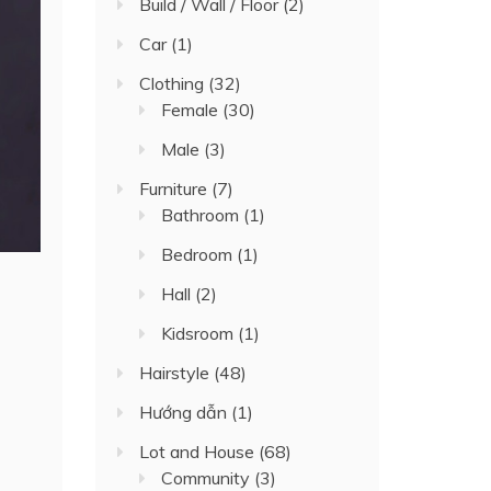
Build / Wall / Floor
(2)
Car
(1)
Clothing
(32)
Female
(30)
Male
(3)
Furniture
(7)
Bathroom
(1)
Bedroom
(1)
Hall
(2)
Kidsroom
(1)
Hairstyle
(48)
Hướng dẫn
(1)
Lot and House
(68)
Community
(3)