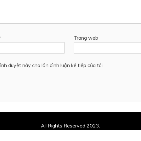
*
Trang web
ình duyệt này cho lần bình luận kế tiếp của tôi.
All Rights Reserved 2023.
ly powered by WordPress
|
Theme: Recent News by
Candid 