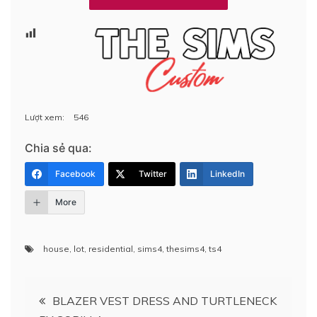
Lượt xem:
546
Chia sẻ qua:
Facebook
Twitter
LinkedIn
More
house
,
lot
,
residential
,
sims4
,
thesims4
,
ts4
Điều
BLAZER VEST DRESS AND TURTLENECK