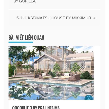
BY GORILLA
hướng
bài
5-1-1 KIYOMATSU HOUSE BY MIKKIMUR
viết
BÀI VIẾT LIÊN QUAN
COCONUT 3 BY PRALINESIMS