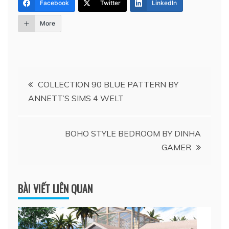
Facebook
Twitter
LinkedIn
More
Điều
COLLECTION 90 BLUE PATTERN BY
ANNETT’S SIMS 4 WELT
hướng
bài
BOHO STYLE BEDROOM BY DINHA
GAMER
viết
BÀI VIẾT LIÊN QUAN