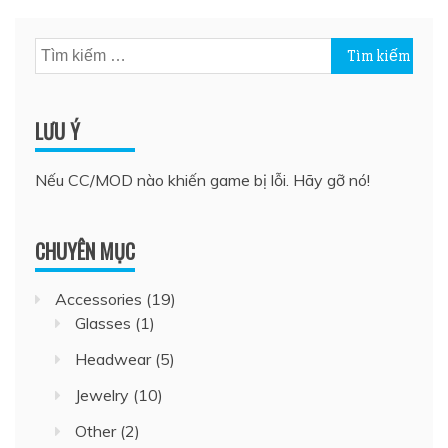
Tìm
kiếm
cho:
LƯU Ý
Nếu CC/MOD nào khiến game bị lỗi. Hãy gỡ nó!
CHUYÊN MỤC
Accessories
(19)
Glasses
(1)
Headwear
(5)
Jewelry
(10)
Other
(2)