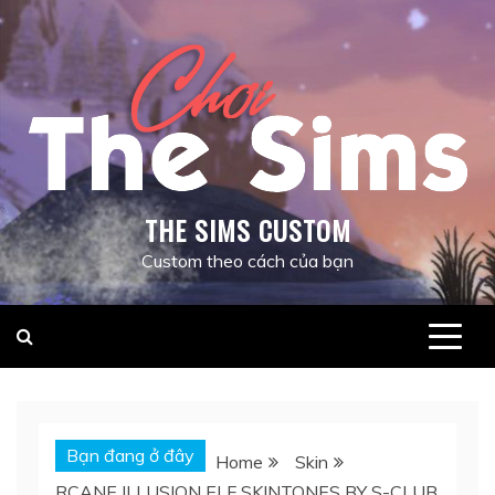
Skip
to
content
THE SIMS CUSTOM
Custom theo cách của bạn
Bạn đang ở đây
Home
Skin
RCANE ILLUSION ELF SKINTONES BY S-CLUB