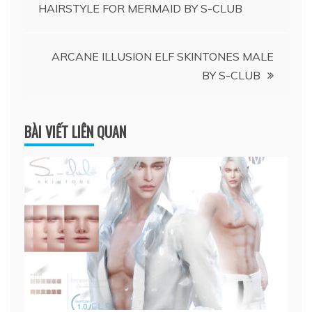
HAIRSTYLE FOR MERMAID BY S-CLUB
hướng
bài
ARCANE ILLUSION ELF SKINTONES MALE
BY S-CLUB
viết
BÀI VIẾT LIÊN QUAN