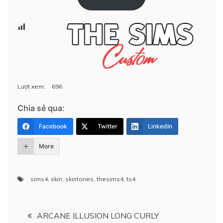
Lượt xem:
696
Chia sẻ qua:
Facebook
Twitter
LinkedIn
More
sims4
,
skin
,
skintones
,
thesims4
,
ts4
Điều
ARCANE ILLUSION LONG CURLY