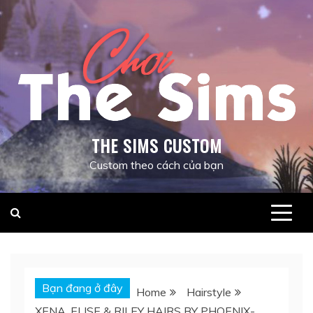
Skip
to
content
THE SIMS CUSTOM
Custom theo cách của bạn
Bạn đang ở đây
Home
Hairstyle
XENA, ELISE & RILEY HAIRS BY PHOENIX-