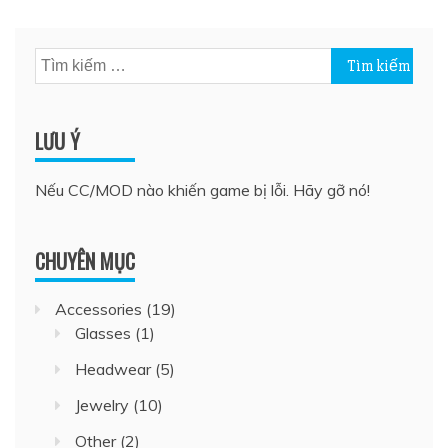
Tìm
kiếm
cho:
LƯU Ý
Nếu CC/MOD nào khiến game bị lỗi. Hãy gỡ nó!
CHUYÊN MỤC
Accessories
(19)
Glasses
(1)
Headwear
(5)
Jewelry
(10)
Other
(2)