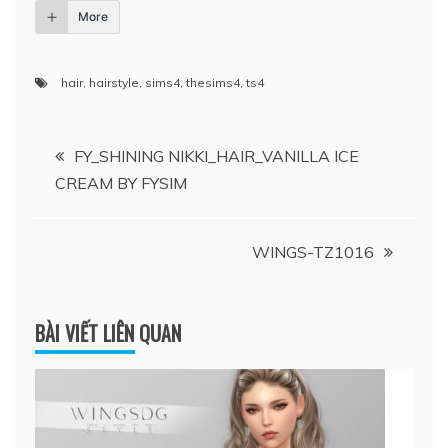
More
hair
,
hairstyle
,
sims4
,
thesims4
,
ts4
Điều
FY_SHINING NIKKI_HAIR_VANILLA ICE
CREAM BY FYSIM
hướng
bài
WINGS-TZ1016
viết
BÀI VIẾT LIÊN QUAN